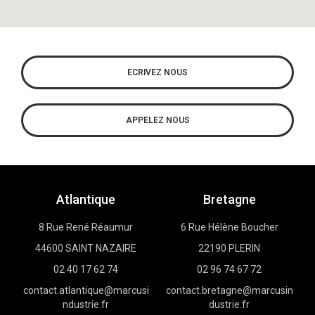
ECRIVEZ NOUS
APPELEZ NOUS
Atlantique
Bretagne
8 Rue René Réaumur
6 Rue Hélène Boucher
44600 SAINT NAZAIRE
22190 PLERIN
02 40 17 62 74
02 96 74 67 72
contact.atlantique@marcusi
contact.bretagne@marcusin
ndustrie.fr
dustrie.fr